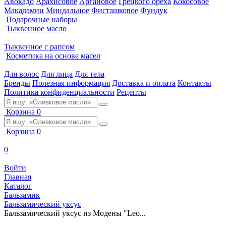
Авокадо
Арахисовое
Аргановое
Грецкого ореха
Кокосовое
Макадамии
Миндальное
Фисташковое
Фундук
Подарочные наборы
Тыквенное масло
Тыквенное с рапсом
Косметика на основе масел
Для волос
Для лица
Для тела
Бренды
Полезная информация
Доставка и оплата
Контакты
Политика конфиденциальности
Рецепты
Корзина
0
Корзина
0
0
Войти
Главная
Каталог
Бальзамик
Бальзамический уксус
Бальзамический уксус из Модены "Leo...