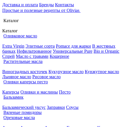
Доставка и оплата
Бренды
Контакты
Простые и полезные рецепты от Olivias
Каталог
Каталог
Оливковое масло
Extra Virgin
Элитные сорта
Pomace для жарки
В жестяных
банках
Нефильтрованное
Универсальные Pure
Bio и Organic
Спрей
Масло с травами
Кошерное
Растительные масла
Виноградных косточек
Кукурузное масло
Кунжутное масло
Льняное масло
Рисовое масло
Оливки каперсы песто
Каперсы
Оливки и маслины
Песто
Бальзамик
Бальзамический уксус
Заправки
Соусы
Вяленые помидоры
Ореховые масла