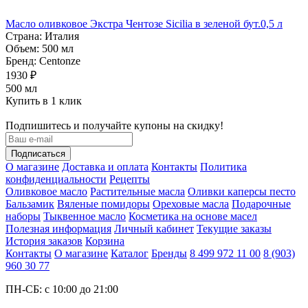
Масло оливковое Экстра Чентозе Sicilia в зеленой бут.0,5 л
Страна:
Италия
Объем:
500 мл
Бренд:
Centonze
1930 ₽
500 мл
Купить в 1 клик
Подпишитесь и получайте купоны на скидку!
О магазине
Доставка и оплата
Контакты
Политика
конфиденциальности
Рецепты
Оливковое масло
Растительные масла
Оливки каперсы песто
Бальзамик
Вяленые помидоры
Ореховые масла
Подарочные
наборы
Тыквенное масло
Косметика на основе масел
Полезная информация
Личный кабинет
Текущие заказы
История заказов
Корзина
Контакты
О магазине
Каталог
Бренды
8 499 972 11 00
8 (903)
960 30 77
ПН-СБ: с 10:00 до 21:00