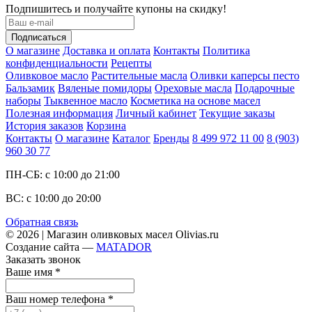
Подпишитесь и получайте купоны на скидку!
О магазине
Доставка и оплата
Контакты
Политика
конфиденциальности
Рецепты
Оливковое масло
Растительные масла
Оливки каперсы песто
Бальзамик
Вяленые помидоры
Ореховые масла
Подарочные
наборы
Тыквенное масло
Косметика на основе масел
Полезная информация
Личный кабинет
Текущие заказы
История заказов
Корзина
Контакты
О магазине
Каталог
Бренды
8 499 972 11 00
8 (903)
960 30 77
ПН-СБ: с 10:00 до 21:00
ВС: с 10:00 до 20:00
Обратная связь
© 2026 | Магазин оливковых масел Olivias.ru
Создание сайта —
MATADOR
Заказать звонок
Ваше имя
*
Ваш номер телефона
*