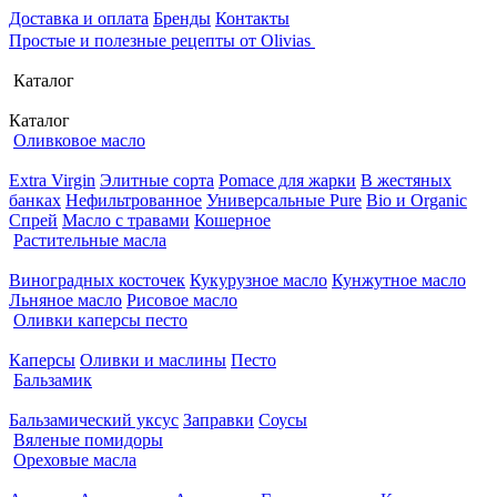
Доставка и оплата
Бренды
Контакты
Простые и полезные рецепты от Olivias
Каталог
Каталог
Оливковое масло
Extra Virgin
Элитные сорта
Pomace для жарки
В жестяных
банках
Нефильтрованное
Универсальные Pure
Bio и Organic
Спрей
Масло с травами
Кошерное
Растительные масла
Виноградных косточек
Кукурузное масло
Кунжутное масло
Льняное масло
Рисовое масло
Оливки каперсы песто
Каперсы
Оливки и маслины
Песто
Бальзамик
Бальзамический уксус
Заправки
Соусы
Вяленые помидоры
Ореховые масла