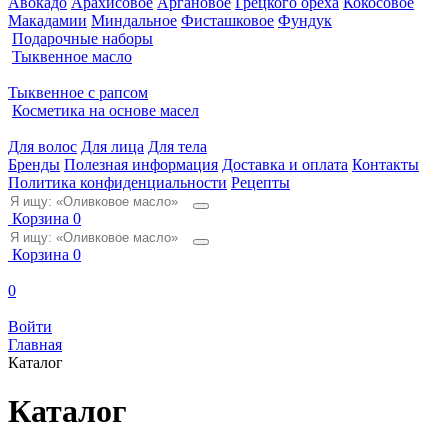
Авокадо
Арахисовое
Аргановое
Грецкого ореха
Кокосовое
Макадамии
Миндальное
Фисташковое
Фундук
Подарочные наборы
Тыквенное масло
Тыквенное с рапсом
Косметика на основе масел
Для волос
Для лица
Для тела
Бренды
Полезная информация
Доставка и оплата
Контакты
Политика конфиденциальности
Рецепты
Корзина
0
Корзина
0
0
Войти
Главная
Каталог
Каталог