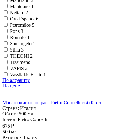
Mancianti
2
Mantuano
1
Nettare
2
Oro Espanol
6
Petromilos
5
Pons
3
Romulo
1
Santangelo
1
Stilla
3
THEONI
2
Trasimeno
1
VAFIS
2
Vassilakis Estate
1
По алфавиту
По цене
Масло оливковое раф. Pietro Coricelli ст/б 0,5 л.
Страна:
Италия
Объем:
500 мл
Бренд:
Pietro Coricelli
675 ₽
500 мл
Купить в 1 клик