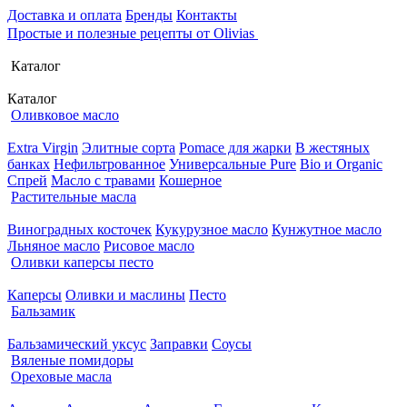
Доставка и оплата
Бренды
Контакты
Простые и полезные рецепты от Olivias
Каталог
Каталог
Оливковое масло
Extra Virgin
Элитные сорта
Pomace для жарки
В жестяных
банках
Нефильтрованное
Универсальные Pure
Bio и Organic
Спрей
Масло с травами
Кошерное
Растительные масла
Виноградных косточек
Кукурузное масло
Кунжутное масло
Льняное масло
Рисовое масло
Оливки каперсы песто
Каперсы
Оливки и маслины
Песто
Бальзамик
Бальзамический уксус
Заправки
Соусы
Вяленые помидоры
Ореховые масла