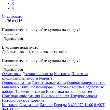
3
4
Следующая
1 - 36 из 116
Подпишитесь и получайте купоны на скидку!
В корзине пока пусто
Добавьте товары, и они появятся здесь
Подпишитесь и получайте купоны на скидку!
О магазине
Доставка и оплата
Контакты
Политика
конфиденциальности
Рецепты
Оливковое масло
Растительные масла
Оливки каперсы песто
Бальзамик
Вяленые помидоры
Ореховые масла
Подарочные
наборы
Тыквенное масло
Косметика на основе масел
Полезная информация
Личный кабинет
Текущие заказы
История заказов
Корзина
Контакты
О магазине
Каталог
Бренды
8 499 972 11 00
8 (903)
960 30 77