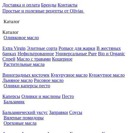
Доставка и оплата
Бренды
Контакты
Простые и полезные рецепты от Olivias
Каталог
Каталог
Оливковое масло
Extra Virgin
Элитные сорта
Pomace для жарки
В жестяных
банках
Нефильтрованное
Универсальные Pure
Bio и Organic
Спрей
Масло с травами
Кошерное
Растительные масла
Виноградных косточек
Кукурузное масло
Кунжутное масло
Льняное масло
Рисовое масло
Оливки каперсы песто
Каперсы
Оливки и маслины
Песто
Бальзамик
Бальзамический уксус
Заправки
Соусы
Вяленые помидоры
Ореховые масла