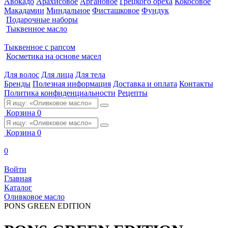
Авокадо
Арахисовое
Аргановое
Грецкого ореха
Кокосовое
Макадамии
Миндальное
Фисташковое
Фундук
Подарочные наборы
Тыквенное масло
Тыквенное с рапсом
Косметика на основе масел
Для волос
Для лица
Для тела
Бренды
Полезная информация
Доставка и оплата
Контакты
Политика конфиденциальности
Рецепты
Корзина
0
Корзина
0
0
Войти
Главная
Каталог
Оливковое масло
PONS GREEN EDITION