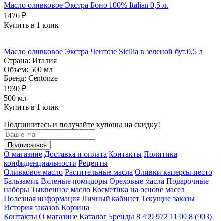
Масло оливковое Экстра Боно 100% Italian 0,5 л.
1476 ₽
Купить в 1 клик
Масло оливковое Экстра Чентозе Sicilia в зеленой бут.0,5 л
Страна:
Италия
Объем:
500 мл
Бренд:
Centonze
1930 ₽
500 мл
Купить в 1 клик
Подпишитесь и получайте купоны на скидку!
О магазине
Доставка и оплата
Контакты
Политика
конфиденциальности
Рецепты
Оливковое масло
Растительные масла
Оливки каперсы песто
Бальзамик
Вяленые помидоры
Ореховые масла
Подарочные
наборы
Тыквенное масло
Косметика на основе масел
Полезная информация
Личный кабинет
Текущие заказы
История заказов
Корзина
Контакты
О магазине
Каталог
Бренды
8 499 972 11 00
8 (903)