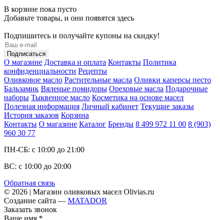
В корзине пока пусто
Добавьте товары, и они появятся здесь
Подпишитесь и получайте купоны на скидку!
О магазине
Доставка и оплата
Контакты
Политика
конфиденциальности
Рецепты
Оливковое масло
Растительные масла
Оливки каперсы песто
Бальзамик
Вяленые помидоры
Ореховые масла
Подарочные
наборы
Тыквенное масло
Косметика на основе масел
Полезная информация
Личный кабинет
Текущие заказы
История заказов
Корзина
Контакты
О магазине
Каталог
Бренды
8 499 972 11 00
8 (903)
960 30 77
ПН-СБ: с 10:00 до 21:00
ВС: с 10:00 до 20:00
Обратная связь
© 2026 | Магазин оливковых масел Olivias.ru
Создание сайта —
MATADOR
Заказать звонок
Ваше имя
*