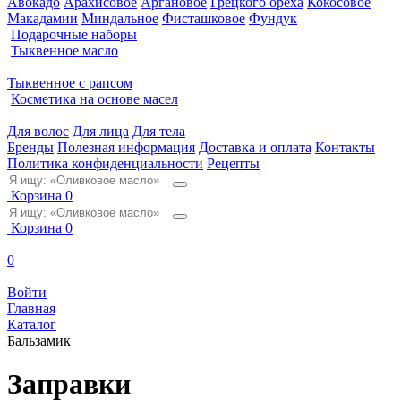
Авокадо
Арахисовое
Аргановое
Грецкого ореха
Кокосовое
Макадамии
Миндальное
Фисташковое
Фундук
Подарочные наборы
Тыквенное масло
Тыквенное с рапсом
Косметика на основе масел
Для волос
Для лица
Для тела
Бренды
Полезная информация
Доставка и оплата
Контакты
Политика конфиденциальности
Рецепты
Корзина
0
Корзина
0
0
Войти
Главная
Каталог
Бальзамик
Заправки