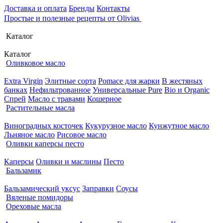
Доставка и оплата
Бренды
Контакты
Простые и полезные рецепты от Olivias
Каталог
Каталог
Оливковое масло
Extra Virgin
Элитные сорта
Pomace для жарки
В жестяных
банках
Нефильтрованное
Универсальные Pure
Bio и Organic
Спрей
Масло с травами
Кошерное
Растительные масла
Виноградных косточек
Кукурузное масло
Кунжутное масло
Льняное масло
Рисовое масло
Оливки каперсы песто
Каперсы
Оливки и маслины
Песто
Бальзамик
Бальзамический уксус
Заправки
Соусы
Вяленые помидоры
Ореховые масла