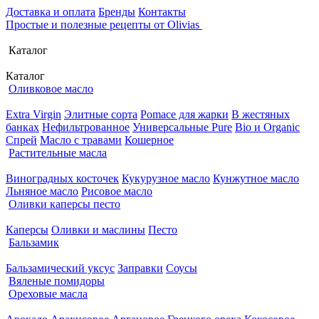
Доставка и оплата
Бренды
Контакты
Простые и полезные рецепты от Olivias
Каталог
Каталог
Оливковое масло
Extra Virgin
Элитные сорта
Pomace для жарки
В жестяных
банках
Нефильтрованное
Универсальные Pure
Bio и Organic
Спрей
Масло с травами
Кошерное
Растительные масла
Виноградных косточек
Кукурузное масло
Кунжутное масло
Льняное масло
Рисовое масло
Оливки каперсы песто
Каперсы
Оливки и маслины
Песто
Бальзамик
Бальзамический уксус
Заправки
Соусы
Вяленые помидоры
Ореховые масла