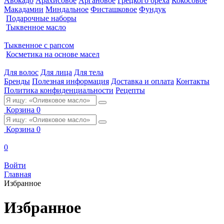
Авокадо
Арахисовое
Аргановое
Грецкого ореха
Кокосовое
Макадамии
Миндальное
Фисташковое
Фундук
Подарочные наборы
Тыквенное масло
Тыквенное с рапсом
Косметика на основе масел
Для волос
Для лица
Для тела
Бренды
Полезная информация
Доставка и оплата
Контакты
Политика конфиденциальности
Рецепты
Корзина
0
Корзина
0
0
Войти
Главная
Избранное
Избранное