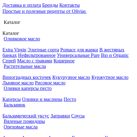
Доставка и оплата
Бренды
Контакты
Простые и полезные рецепты от Olivias
Каталог
Каталог
Оливковое масло
Extra Virgin
Элитные сорта
Pomace для жарки
В жестяных
банках
Нефильтрованное
Универсальные Pure
Bio и Organic
Спрей
Масло с травами
Кошерное
Растительные масла
Виноградных косточек
Кукурузное масло
Кунжутное масло
Льняное масло
Рисовое масло
Оливки каперсы песто
Каперсы
Оливки и маслины
Песто
Бальзамик
Бальзамический уксус
Заправки
Соусы
Вяленые помидоры
Ореховые масла