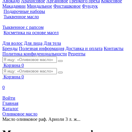
Авокадо
Арахисовое
Аргановое
Грецкого ореха
Кокосовое
Макадамии
Миндальное
Фисташковое
Фундук
Подарочные наборы
Тыквенное масло
Тыквенное с рапсом
Косметика на основе масел
Для волос
Для лица
Для тела
Бренды
Полезная информация
Доставка и оплата
Контакты
Политика конфиденциальности
Рецепты
Корзина
0
Корзина
0
0
Войти
Главная
Каталог
Оливковое масло
Масло оливковое раф. Ариоли 3 л. ж...