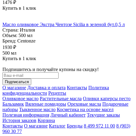
1476 ₽
Купить в 1 клик
Масло оливковое Экстра Чентозе Sicilia в зеленой бут.0,5 л
Страна:
Италия
Объем:
500 мл
Бренд:
Centonze
1930 ₽
500 мл
Купить в 1 клик
Подпишитесь и получайте купоны на скидку!
О магазине
Доставка и оплата
Контакты
Политика
конфиденциальности
Рецепты
Оливковое масло
Растительные масла
Оливки каперсы песто
Бальзамик
Вяленые помидоры
Ореховые масла
Подарочные
наборы
Тыквенное масло
Косметика на основе масел
Полезная информация
Личный кабинет
Текущие заказы
История заказов
Корзина
Контакты
О магазине
Каталог
Бренды
8 499 972 11 00
8 (903)
960 30 77