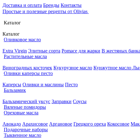
Доставка и оплата
Бренды
Контакты
Простые и полезные рецепты от Olivias
Каталог
Каталог
Оливковое масло
Extra Virgin
Элитные сорта
Pomace для жарки
В жестяных банк
Растительные масла
Виноградных косточек
Кукурузное масло
Кунжутное масло
Льн
Оливки каперсы песто
Каперсы
Оливки и маслины
Песто
Бальзамик
Бальзамический уксус
Заправки
Соусы
Вяленые помидоры
Ореховые масла
Авокадо
Арахисовое
Аргановое
Грецкого ореха
Кокосовое
Мак
Подарочные наборы
Тыквенное масло