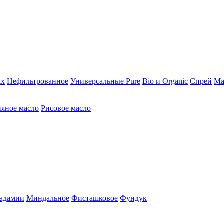
ах
Нефильтрованное
Универсальные Pure
Bio и Organic
Спрей
Ма
яное масло
Рисовое масло
адамии
Миндальное
Фисташковое
Фундук