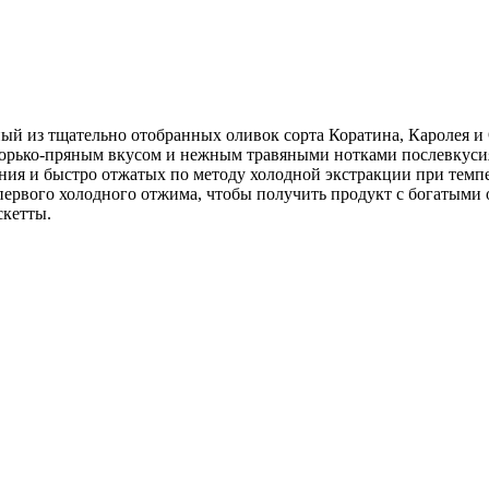
ный из тщательно отобранных оливок сорта Коратина, Каролея 
орько-пряным вкусом и нежным травяными нотками послевкуси
ания и быстро отжатых по методу холодной экстракции при темпе
первого холодного отжима, чтобы получить продукт с богатыми
скетты.