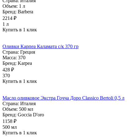
Страна:
Италия
Объем:
1 л
Бренд:
Barbera
2214 ₽
1 л
Купить в 1 клик
Оливки Карпеа Каламата с/к 370 гр
Страна:
Греция
Масса:
370
Бренд:
Karpea
428 ₽
370
Купить в 1 клик
Масло оливковое Экстра Гочча Доро Classico Bertoli 0,5 л
Страна:
Италия
Объем:
500 мл
Бренд:
Goccia D'oro
1158 ₽
500 мл
Купить в 1 клик