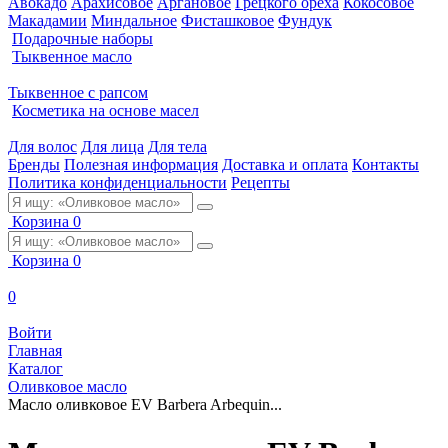
Авокадо
Арахисовое
Аргановое
Грецкого ореха
Кокосовое
Макадамии
Миндальное
Фисташковое
Фундук
Подарочные наборы
Тыквенное масло
Тыквенное с рапсом
Косметика на основе масел
Для волос
Для лица
Для тела
Бренды
Полезная информация
Доставка и оплата
Контакты
Политика конфиденциальности
Рецепты
Корзина
0
Корзина
0
0
Войти
Главная
Каталог
Оливковое масло
Масло оливковое EV Barbera Arbequin...