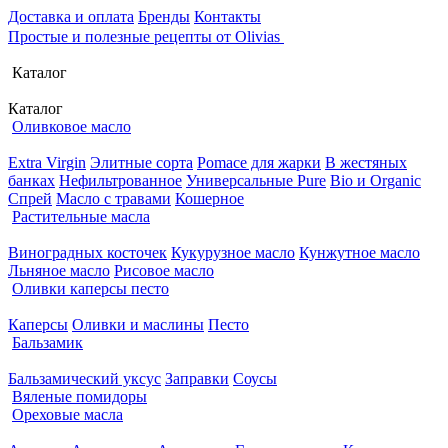
Доставка и оплата
Бренды
Контакты
Простые и полезные рецепты от Olivias
Каталог
Каталог
Оливковое масло
Extra Virgin
Элитные сорта
Pomace для жарки
В жестяных
банках
Нефильтрованное
Универсальные Pure
Bio и Organic
Спрей
Масло с травами
Кошерное
Растительные масла
Виноградных косточек
Кукурузное масло
Кунжутное масло
Льняное масло
Рисовое масло
Оливки каперсы песто
Каперсы
Оливки и маслины
Песто
Бальзамик
Бальзамический уксус
Заправки
Соусы
Вяленые помидоры
Ореховые масла