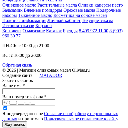
Оливковое масло
Растительные масла
Оливки каперсы песто
Бальзамик
Вяленые помидоры
Ореховые масла
Подарочные
наборы
Тыквенное масло
Косметика на основе масел
Полезная информация
Личный кабинет
Текущие заказы
История заказов
Корзина
Контакты
О магазине
Каталог
Бренды
8 499 972 11 00
8 (903)
960 30 77
ПН-СБ: с 10:00 до 21:00
ВС: с 10:00 до 20:00
Обратная связь
© 2026 | Магазин оливковых масел Olivias.ru
Создание сайта —
MATADOR
Заказать звонок
Ваше имя
*
Ваш номер телефона
*
Я подтверждаю свое
Согласие на обработку персональных
данных
и принимаю
Пользовательское соглашение к сайту
Жду звонок