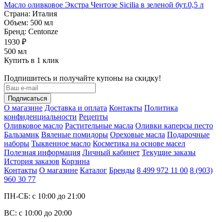
Масло оливковое Экстра Чентозе Sicilia в зеленой бут.0,5 л
Страна:
Италия
Объем:
500 мл
Бренд:
Centonze
1930 ₽
500 мл
Купить в 1 клик
Подпишитесь и получайте купоны на скидку!
О магазине
Доставка и оплата
Контакты
Политика
конфиденциальности
Рецепты
Оливковое масло
Растительные масла
Оливки каперсы песто
Бальзамик
Вяленые помидоры
Ореховые масла
Подарочные
наборы
Тыквенное масло
Косметика на основе масел
Полезная информация
Личный кабинет
Текущие заказы
История заказов
Корзина
Контакты
О магазине
Каталог
Бренды
8 499 972 11 00
8 (903)
960 30 77
ПН-СБ: с 10:00 до 21:00
ВС: с 10:00 до 20:00