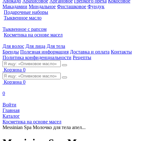
Авокадо
Арахисовое
Аргановое
Грецкого ореха
Кокосовое
Макадамии
Миндальное
Фисташковое
Фундук
Подарочные наборы
Тыквенное масло
Тыквенное с рапсом
Косметика на основе масел
Для волос
Для лица
Для тела
Бренды
Полезная информация
Доставка и оплата
Контакты
Политика конфиденциальности
Рецепты
Корзина
0
Корзина
0
0
Войти
Главная
Каталог
Косметика на основе масел
Messinian Spa Молочко для тела апел...