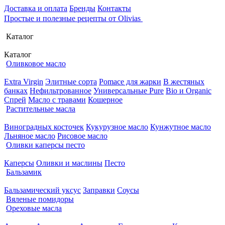
Доставка и оплата
Бренды
Контакты
Простые и полезные рецепты от Olivias
Каталог
Каталог
Оливковое масло
Extra Virgin
Элитные сорта
Pomace для жарки
В жестяных
банках
Нефильтрованное
Универсальные Pure
Bio и Organic
Спрей
Масло с травами
Кошерное
Растительные масла
Виноградных косточек
Кукурузное масло
Кунжутное масло
Льняное масло
Рисовое масло
Оливки каперсы песто
Каперсы
Оливки и маслины
Песто
Бальзамик
Бальзамический уксус
Заправки
Соусы
Вяленые помидоры
Ореховые масла