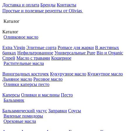
Доставка и оплата
Бренды
Контакты
Простые и полезные рецепты от Olivias
Каталог
Каталог
Оливковое масло
Extra Virgin
Элитные сорта
Pomace для жарки
В жестяных
банках
Нефильтрованное
Универсальные Pure
Bio и Organic
Спрей
Масло с травами
Кошерное
Растительные масла
Виноградных косточек
Кукурузное масло
Кунжутное масло
Льняное масло
Рисовое масло
Оливки каперсы песто
Каперсы
Оливки и маслины
Песто
Бальзамик
Бальзамический уксус
Заправки
Соусы
Вяленые помидоры
Ореховые масла