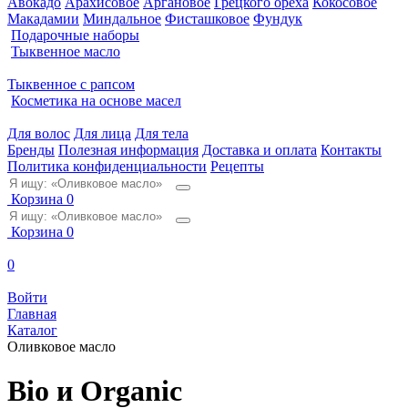
Авокадо
Арахисовое
Аргановое
Грецкого ореха
Кокосовое
Макадамии
Миндальное
Фисташковое
Фундук
Подарочные наборы
Тыквенное масло
Тыквенное с рапсом
Косметика на основе масел
Для волос
Для лица
Для тела
Бренды
Полезная информация
Доставка и оплата
Контакты
Политика конфиденциальности
Рецепты
Корзина
0
Корзина
0
0
Войти
Главная
Каталог
Оливковое масло
Bio и Organic