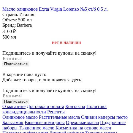
Масло оливковое Exrta Virgin Lorenzo №5 ст/б 0,5 л.
Страна:
Италия
Объем:
500 мл
Бренд:
Barbera
3160 ₽
500 мл
нет в наличии
Подпишитесь и получайте купоны на скидку!
В корзине пока пусто
Добавьте товары, и они появятся здесь
Подпишитесь и получайте купоны на скидку!
О магазине
Доставка и оплата
Контакты
Политика
конфиденциальности
Рецепты
Оливковое масло
Растительные масла
Оливки каперсы песто
Бальзамик
Вяленые помидоры
Ореховые масла
Подарочные
наборы
Тыквенное масло
Косметика на основе масел