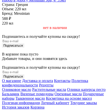
Hабор в дорогу Messinian Spa, 4*55мл
Страна:
Греция
Объем:
220 мл
Бренд:
Messinian
588 ₽
220 мл
нет в наличии
Подпишитесь и получайте купоны на скидку!
В корзине пока пусто
Добавьте товары, и они появятся здесь
Подпишитесь и получайте купоны на скидку!
О магазине
Доставка и оплата
Контакты
Политика
конфиденциальности
Рецепты
Оливковое масло
Растительные масла
Оливки каперсы песто
Бальзамик
Вяленые помидоры
Ореховые масла
Подарочные
наборы
Тыквенное масло
Косметика на основе масел
Полезная информация
Личный кабинет
Текущие заказы
История заказов
Корзина