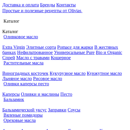
Доставка и оплата
Бренды
Контакты
Простые и полезные рецепты от Olivias
Каталог
Каталог
Оливковое масло
Extra Virgin
Элитные сорта
Pomace для жарки
В жестяных
банках
Нефильтрованное
Универсальные Pure
Bio и Organic
Спрей
Масло с травами
Кошерное
Растительные масла
Виноградных косточек
Кукурузное масло
Кунжутное масло
Льняное масло
Рисовое масло
Оливки каперсы песто
Каперсы
Оливки и маслины
Песто
Бальзамик
Бальзамический уксус
Заправки
Соусы
Вяленые помидоры
Ореховые масла