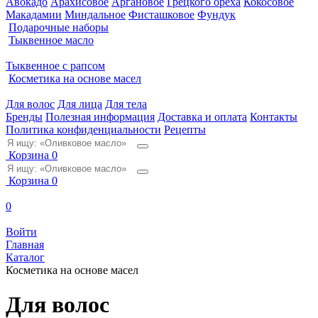
Авокадо
Арахисовое
Аргановое
Грецкого ореха
Кокосовое
Макадамии
Миндальное
Фисташковое
Фундук
Подарочные наборы
Тыквенное масло
Тыквенное с рапсом
Косметика на основе масел
Для волос
Для лица
Для тела
Бренды
Полезная информация
Доставка и оплата
Контакты
Политика конфиденциальности
Рецепты
Корзина
0
Корзина
0
0
Войти
Главная
Каталог
Косметика на основе масел
Для волос